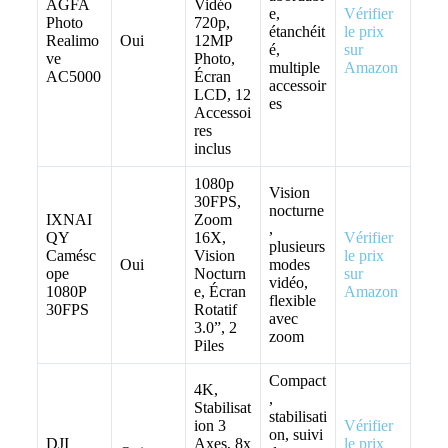
AGFA
Vidéo
e,
Vérifier
Photo
720p,
étanchéit
le prix
Realimo
Oui
12MP
é,
sur
ve
Photo,
multiple
Amazon
AC5000
Écran
accessoir
LCD, 12
es
Accessoi
res
inclus
1080p
Vision
30FPS,
nocturne
IXNAI
Zoom
,
QY
16X,
Vérifier
plusieurs
Camésc
Vision
le prix
Oui
modes
ope
Nocturn
sur
vidéo,
1080P
e, Écran
Amazon
flexible
30FPS
Rotatif
avec
3.0”, 2
zoom
Piles
Compact
4K,
,
Stabilisat
stabilisati
ion 3
Vérifier
on, suivi
DJI
Axes, 8x
le prix