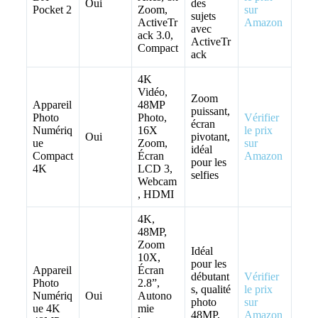
Oui
des
Pocket 2
Zoom,
sur
sujets
ActiveTr
Amazon
avec
ack 3.0,
ActiveTr
Compact
ack
4K
Vidéo,
Zoom
Appareil
48MP
puissant,
Photo
Photo,
Vérifier
écran
Numériq
16X
le prix
Oui
pivotant,
ue
Zoom,
sur
idéal
Compact
Écran
Amazon
pour les
4K
LCD 3,
selfies
Webcam
, HDMI
4K,
48MP,
Zoom
Idéal
10X,
pour les
Appareil
Écran
débutant
Vérifier
Photo
2.8”,
s, qualité
le prix
Numériq
Oui
Autono
photo
sur
ue 4K
mie
48MP,
Amazon