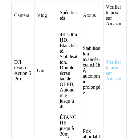
Vérifier
Spécifici
le prix
Caméra
Vlog
Atouts
tés
sur
Amazon
4K Ultra
HD,
Étanchéi
Stabilisat
té,
ion
Stabilisat
avancée,
DJI
ion,
Vérifier
étanchéit
Osmo
Double
le prix
Oui
é,
Action 5
écran
sur
autonom
Pro
tactile
Amazon
ie
OLED,
prolongé
Autono
e
mie
jusqu’à
4h
ÉTANC
HE
jusqu’à
Prix
30m,
abordabl