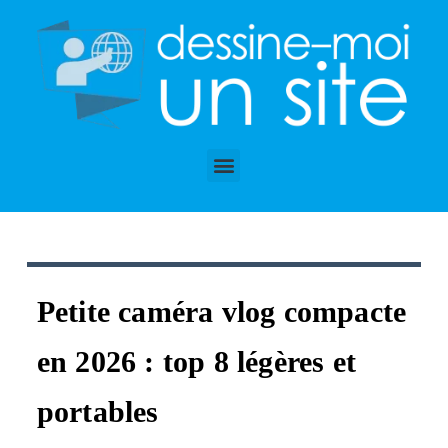
P
a
s
s
e
r
a
u
c
o
n
t
e
n
u
Petite caméra vlog compacte
en 2026 : top 8 légères et
portables