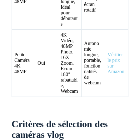
48MP
longue,
écran
Idéal
rotatif
pour
débutant
s
4K
Vidéo,
Autono
48MP
mie
Photo,
Petite
longue,
Vérifier
16X
Caméra
portable,
le prix
Oui
Zoom,
4K
fonction
sur
Écran
48MP
nalités
Amazon
180°
de
rabattabl
webcam
e,
Webcam
Critères de sélection des
caméras vlog